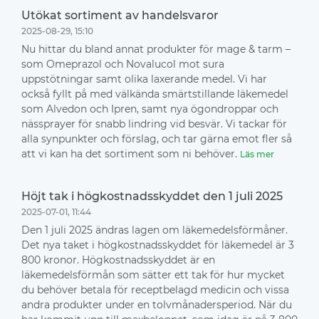
Utökat sortiment av handelsvaror
2025-08-29, 15:10
Nu hittar du bland annat produkter för mage & tarm –
som Omeprazol och Novalucol mot sura
uppstötningar samt olika laxerande medel. Vi har
också fyllt på med välkända smärtstillande läkemedel
som Alvedon och Ipren, samt nya ögondroppar och
nässprayer för snabb lindring vid besvär. Vi tackar för
alla synpunkter och förslag, och tar gärna emot fler så
att vi kan ha det sortiment som ni behöver.
Läs mer
Höjt tak i högkostnadsskyddet den 1 juli 2025
2025-07-01, 11:44
Den 1 juli 2025 ändras lagen om läkemedelsförmåner.
Det nya taket i högkostnadsskyddet för läkemedel är 3
800 kronor. Högkostnadsskyddet är en
läkemedelsförmån som sätter ett tak för hur mycket
du behöver betala för receptbelagd medicin och vissa
andra produkter under en tolvmånadersperiod. När du