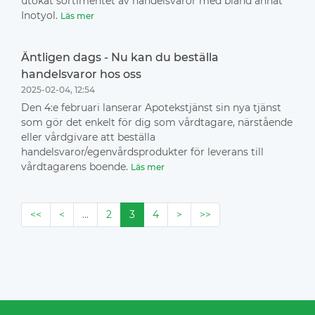
utökat sortimentet av handelsvaror med bland annat
Inotyol.
Läs mer
Äntligen dags - Nu kan du beställa
handelsvaror hos oss
2025-02-04, 12:54
Den 4:e februari lanserar Apotekstjänst sin nya tjänst
som gör det enkelt för dig som vårdtagare, närstående
eller vårdgivare att beställa
handelsvaror/egenvårdsprodukter för leverans till
vårdtagarens boende.
Läs mer
<<
<
...
2
3
4
>
>>