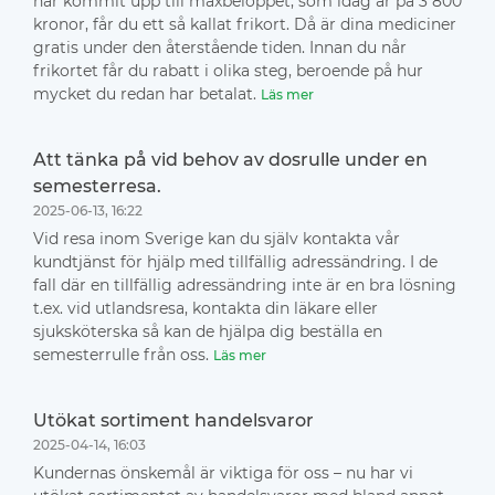
har kommit upp till maxbeloppet, som idag är på 3 800
kronor, får du ett så kallat frikort. Då är dina mediciner
gratis under den återstående tiden. Innan du når
frikortet får du rabatt i olika steg, beroende på hur
mycket du redan har betalat.
Läs mer
Att tänka på vid behov av dosrulle under en
semesterresa.
2025-06-13, 16:22
Vid resa inom Sverige kan du själv kontakta vår
kundtjänst för hjälp med tillfällig adressändring. I de
fall där en tillfällig adressändring inte är en bra lösning
t.ex. vid utlandsresa, kontakta din läkare eller
sjuksköterska så kan de hjälpa dig beställa en
semesterrulle från oss.
Läs mer
Utökat sortiment handelsvaror
2025-04-14, 16:03
Kundernas önskemål är viktiga för oss – nu har vi