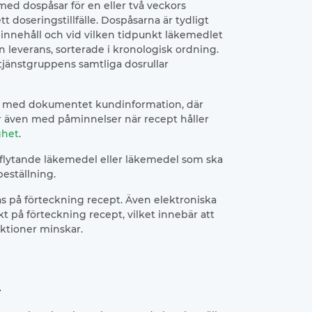
 med dospåsar för en eller två veckors
t doseringstillfälle. Dospåsarna är tydligt
nnehåll och vid vilken tidpunkt läkemedlet
en leverans, sorterade i kronologisk ordning.
tjänstgruppens samtliga dosrullar
vi med dokumentet kundinformation, där
ar även med påminnelser när recept håller
ghet
.
 flytande läkemedel eller läkemedel som ska
beställning.
as på förteckning recept. Även elektroniska
kt på förteckning recept, vilket innebär att
ktioner minskar.
r