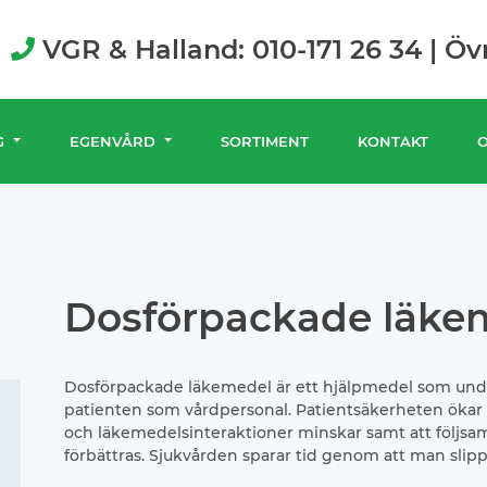
VGR & Halland: 010-171 26 34 | Öv
G
EGENVÅRD
SORTIMENT
KONTAKT
Dosförpackade läke
Dosförpackade läkemedel är ett hjälpmedel som unde
patienten som vårdpersonal. Patientsäkerheten ökar 
och läkemedelsinteraktioner minskar samt att följsamh
förbättras. Sjukvården sparar tid genom att man slippe