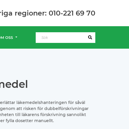
riga regioner: 010-221 69 70
OM OSS
medel
rlättar läkemedelshanteringen för såväl
genom att risken för dubbelförskrivningar
eten till läkarens förskrivning sannolikt
r fylla dosetter manuellt.