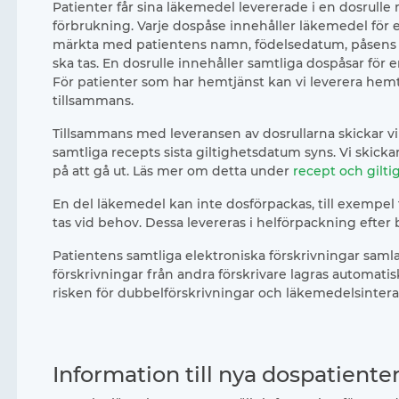
Patienter får sina läkemedel levererade i en dosrulle
förbrukning. Varje dospåse innehåller läkemedel för et
märkta med patientens namn, födelsedatum, påsens i
ska tas. En dosrulle innehåller samtliga dospåsar för 
För patienter som har hemtjänst kan vi leverera hem
tillsammans.
Tillsammans med leveransen av dosrullarna skickar 
samtliga recepts sista giltighetsdatum syns. Vi skick
på att gå ut. Läs mer om detta under
recept och gilti
En del läkemedel kan inte dosförpackas, till exempel
tas vid behov. Dessa levereras i helförpackning efter 
Patientens samtliga elektroniska förskrivningar saml
förskrivningar från andra förskrivare lagras automatis
risken för dubbelförskrivningar och läkemedelsintera
Information till nya dospatiente