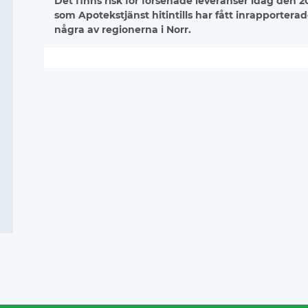
Det finns risk för försenade leveranser idag de
som Apotekstjänst hitintills har fått inrapportera
några av regionerna i Norr.