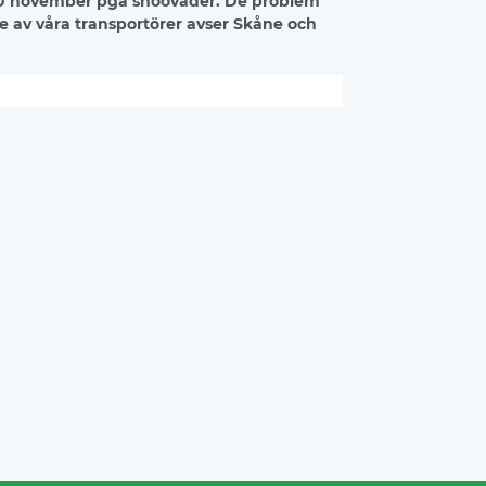
n 20 november pga snöoväder. De problem
de av våra transportörer avser Skåne och